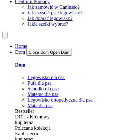
Centrum Pomocy
Jak zamówić w Canlusso?
Jak czyścić psie legowisko?
Jak dobrać legowisko?
Jakie szelki wybrać?
Home
Dom
Close Dom
Open Dom
Dom
Legowisko dla psa
Pufa dla psa
Schodki dla psa
Materac dla psa
Legowisko ortopedyczne dla psa
Mata dla psa
Bestseller
DOT - Kremowy
kup teraz!
Polecana kolekcja
Earth - ecru
kup teraz!