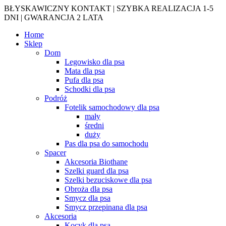
BŁYSKAWICZNY KONTAKT | SZYBKA REALIZACJA 1-5
DNI | GWARANCJA 2 LATA
Home
Sklep
Dom
Legowisko dla psa
Mata dla psa
Pufa dla psa
Schodki dla psa
Podróż
Fotelik samochodowy dla psa
mały
średni
duży
Pas dla psa do samochodu
Spacer
Akcesoria Biothane
Szelki guard dla psa
Szelki bezuciskowe dla psa
Obroża dla psa
Smycz dla psa
Smycz przepinana dla psa
Akcesoria
Kocyk dla psa