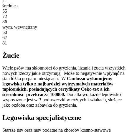
L
średnica
55
72
86
wym. wewnętrzny
50
67
81
Żucie
Wiele psów ma skłonności do gryzienia, lizania i żucia wszystkich
nowych rzeczy jakie otrzymują. Może to negatywnie wpłynąć na
stan łóżka po paru miesiącach. W
Canlusso wykonujemy
legowiska tylko z najbardziej wytrzymałych materiałów
tapicerskich, posiadających certyfikaty Oeko-tex a ich
ścieralność przekracza 100000.
Dodatkowo każde legowisko
wyposażone jest w 3 poduszeczki w różnych kształtach, służące
jako ozdoba oraz zabawka do gryzienia.
Legowiska specjalistyczne
Starsze psy oraz rasy podatne na choroby kostno-stawowe