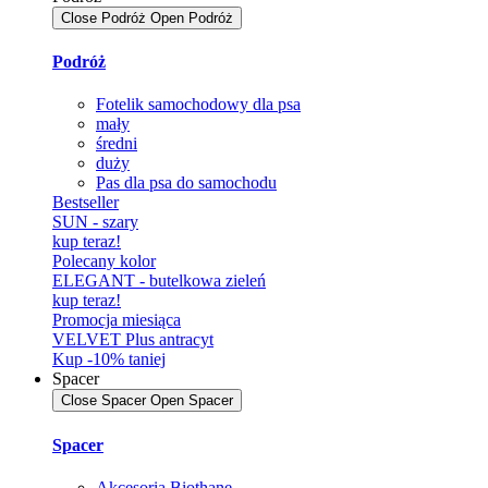
Close Podróż
Open Podróż
Podróż
Fotelik samochodowy dla psa
mały
średni
duży
Pas dla psa do samochodu
Bestseller
SUN - szary
kup teraz!
Polecany kolor
ELEGANT - butelkowa zieleń
kup teraz!
Promocja miesiąca
VELVET Plus antracyt
Kup -10% taniej
Spacer
Close Spacer
Open Spacer
Spacer
Akcesoria Biothane