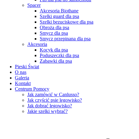
Spacer
Akcesoria Biothane
Szelki guard dla psa
Szelki bezuciskowe dla psa
Obroża dla psa
Smycz dla psa
Smycz przepinana dla psa
Akcesoria
Kocyk dla psa
Poduszeczki dla psa
Zabawki dla psa
Pieski Świat
O nas
Galeria
Kontakt
Centrum Pomocy
Jak zamówić w Canlusso?
Jak czyścić psie legowisko?
Jak dobrać legowisko?
Jakie szelki wybrać?