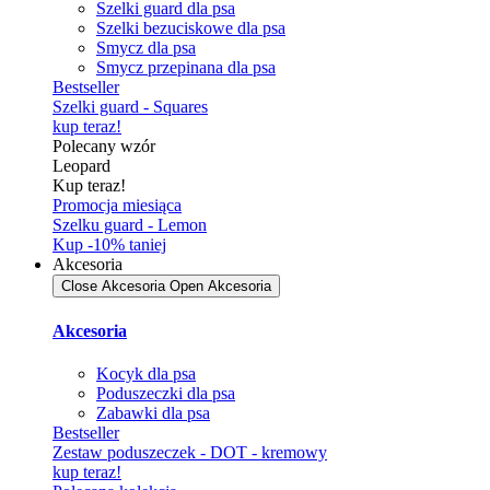
Szelki guard dla psa
Szelki bezuciskowe dla psa
Smycz dla psa
Smycz przepinana dla psa
Bestseller
Szelki guard - Squares
kup teraz!
Polecany wzór
Leopard
Kup teraz!
Promocja miesiąca
Szelku guard - Lemon
Kup -10% taniej
Akcesoria
Close Akcesoria
Open Akcesoria
Akcesoria
Kocyk dla psa
Poduszeczki dla psa
Zabawki dla psa
Bestseller
Zestaw poduszeczek - DOT - kremowy
kup teraz!