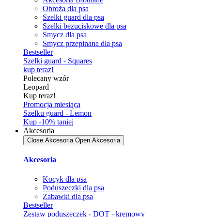
Obroża dla psa
Szelki guard dla psa
Szelki bezuciskowe dla psa
Smycz dla psa
Smycz przepinana dla psa
Bestseller
Szelki guard - Squares
kup teraz!
Polecany wzór
Leopard
Kup teraz!
Promocja miesiąca
Szelku guard - Lemon
Kup -10% taniej
Akcesoria
Close Akcesoria
Open Akcesoria
Akcesoria
Kocyk dla psa
Poduszeczki dla psa
Zabawki dla psa
Bestseller
Zestaw poduszeczek - DOT - kremowy