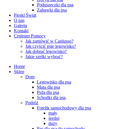
Poduszeczki dla psa
Zabawki dla psa
Pieski Świat
O nas
Galeria
Kontakt
Centrum Pomocy
Jak zamówić w Canlusso?
Jak czyścić psie legowisko?
Jak dobrać legowisko?
Jakie szelki wybrać?
Home
Sklep
Dom
Legowisko dla psa
Mata dla psa
Pufa dla psa
Schodki dla psa
Podróż
Fotelik samochodowy dla psa
mały
średni
duży
Pas dla psa do samochodu