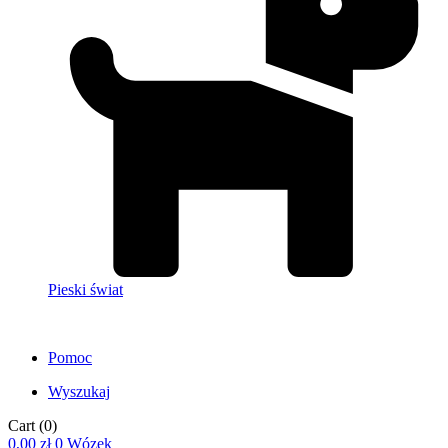
Pieski świat
Pomoc
Wyszukaj
Cart
(0)
0,00
zł
0
Wózek