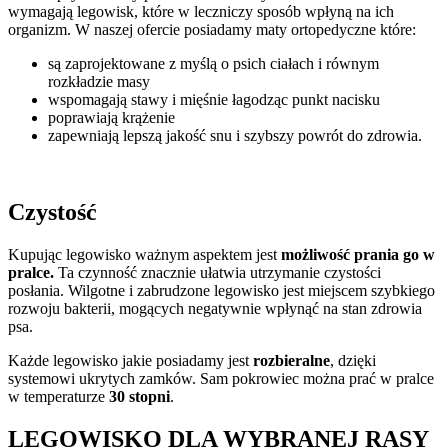
wymagają legowisk, które w leczniczy sposób wpłyną na ich
organizm. W naszej ofercie posiadamy maty ortopedyczne które:
są zaprojektowane z myślą o psich ciałach i równym
rozkładzie masy
wspomagają stawy i mięśnie łagodząc punkt nacisku
poprawiają krążenie
zapewniają lepszą jakość snu i szybszy powrót do zdrowia.
Czystość
Kupując legowisko ważnym aspektem jest
możliwość prania go w
pralce.
Ta czynność znacznie ułatwia utrzymanie czystości
posłania. Wilgotne i zabrudzone legowisko jest miejscem szybkiego
rozwoju bakterii, mogących negatywnie wpłynąć na stan zdrowia
psa.
Każde legowisko jakie posiadamy jest
rozbieralne
, dzięki
systemowi ukrytych zamków. Sam pokrowiec można prać w pralce
w temperaturze
30 stopni
.
LEGOWISKO DLA WYBRANEJ RASY