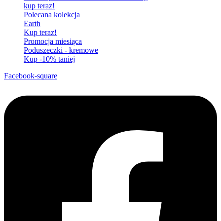
kup teraz!
Polecana kolekcja
Earth
Kup teraz!
Promocja miesiąca
Poduszeczki - kremowe
Kup -10% taniej
Facebook-square