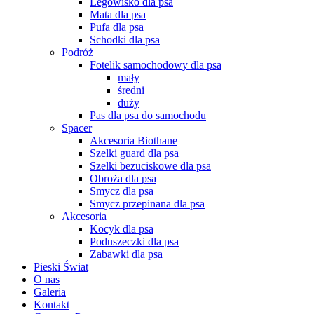
Legowisko dla psa
Mata dla psa
Pufa dla psa
Schodki dla psa
Podróż
Fotelik samochodowy dla psa
mały
średni
duży
Pas dla psa do samochodu
Spacer
Akcesoria Biothane
Szelki guard dla psa
Szelki bezuciskowe dla psa
Obroża dla psa
Smycz dla psa
Smycz przepinana dla psa
Akcesoria
Kocyk dla psa
Poduszeczki dla psa
Zabawki dla psa
Pieski Świat
O nas
Galeria
Kontakt