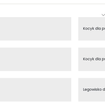
Kocyk dla p
Kocyk dla p
Legowisko d