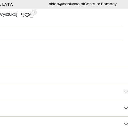
sklep@canlusso.pl
Centrum Pomocy
2 LATA
0
Wyszukaj