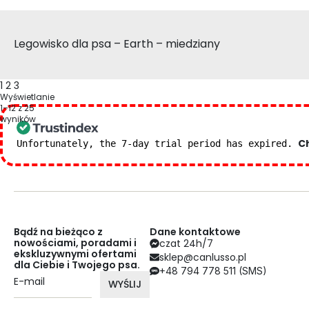
Legowisko dla psa – Earth – miedziany
1
2
3
Wyświetlanie
1–12 z 25
wyników
Ch
Unfortunately, the 7-day trial period has expired.
Bądź na bieżąco z
Dane kontaktowe
nowościami, poradami i
czat 24h/7
ekskluzywnymi ofertami
sklep@canlusso.pl
dla Ciebie i Twojego psa.
+48 794 778 511 (SMS)
WYŚLIJ