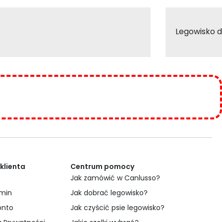
Legowisko d
 klienta
Centrum pomocy
Jak zamówić w Canlusso?
min
Jak dobrać legowisko?
onto
Jak czyścić psie legowisko?