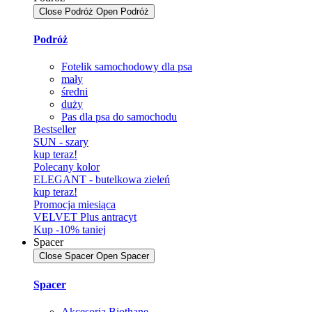
Close Podróż
Open Podróż
Podróż
Fotelik samochodowy dla psa
mały
średni
duży
Pas dla psa do samochodu
Bestseller
SUN - szary
kup teraz!
Polecany kolor
ELEGANT - butelkowa zieleń
kup teraz!
Promocja miesiąca
VELVET Plus antracyt
Kup -10% taniej
Spacer
Close Spacer
Open Spacer
Spacer
Akcesoria Biothane