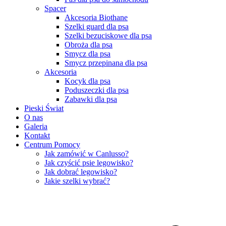
Spacer
Akcesoria Biothane
Szelki guard dla psa
Szelki bezuciskowe dla psa
Obroża dla psa
Smycz dla psa
Smycz przepinana dla psa
Akcesoria
Kocyk dla psa
Poduszeczki dla psa
Zabawki dla psa
Pieski Świat
O nas
Galeria
Kontakt
Centrum Pomocy
Jak zamówić w Canlusso?
Jak czyścić psie legowisko?
Jak dobrać legowisko?
Jakie szelki wybrać?