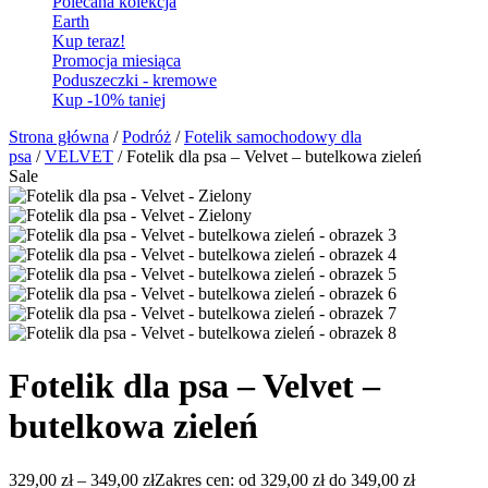
Polecana kolekcja
Earth
Kup teraz!
Promocja miesiąca
Poduszeczki - kremowe
Kup -10% taniej
Strona główna
/
Podróż
/
Fotelik samochodowy dla
psa
/
VELVET
/ Fotelik dla psa – Velvet – butelkowa zieleń
Sale
Fotelik dla psa – Velvet –
butelkowa zieleń
329,00
zł
–
349,00
zł
Zakres cen: od 329,00 zł do 349,00 zł