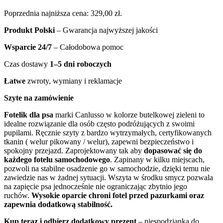
Poprzednia najniższa cena:
329,00
zł
.
Produkt Polski
– Gwarancja najwyższej jakości
Wsparcie 24/7
– Całodobowa pomoc
Czas dostawy
1–5 dni roboczych
Łatwe
zwroty, wymiany i reklamacje
Szyte na zamówienie
Fotelik dla psa
marki Canlusso w kolorze butelkowej zieleni to
idealne rozwiązanie dla osób często podróżujących z swoimi
pupilami. Ręcznie szyty z bardzo wytrzymałych, certyfikowanych
tkanin ( welur pikowany / welur), zapewni bezpieczeństwo i
spokojny przejazd. Zaprojektowany tak aby
dopasować się do
każdego fotelu samochodowego
. Zapinany w kilku miejscach,
pozwoli na stabilne osadzenie go w samochodzie, dzięki temu nie
zawiedzie nas w żadnej sytuacji. Wszyta w środku smycz pozwala
na zapięcie psa jednocześnie nie ograniczając zbytnio jego
ruchów.
Wysokie oparcie chroni fotel przed pazurkami oraz
zapewnia dodatkową stabilność.
Kup teraz i odbierz dodatkowy prezent
– niespodzianka do