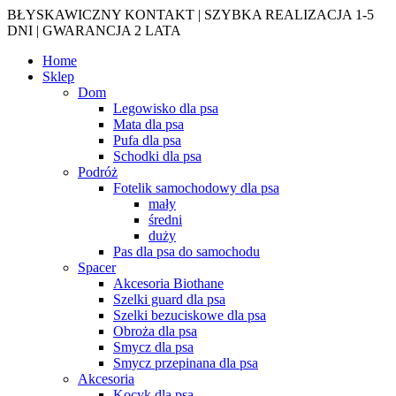
BŁYSKAWICZNY KONTAKT | SZYBKA REALIZACJA 1-5
DNI | GWARANCJA 2 LATA
Home
Sklep
Dom
Legowisko dla psa
Mata dla psa
Pufa dla psa
Schodki dla psa
Podróż
Fotelik samochodowy dla psa
mały
średni
duży
Pas dla psa do samochodu
Spacer
Akcesoria Biothane
Szelki guard dla psa
Szelki bezuciskowe dla psa
Obroża dla psa
Smycz dla psa
Smycz przepinana dla psa
Akcesoria
Kocyk dla psa