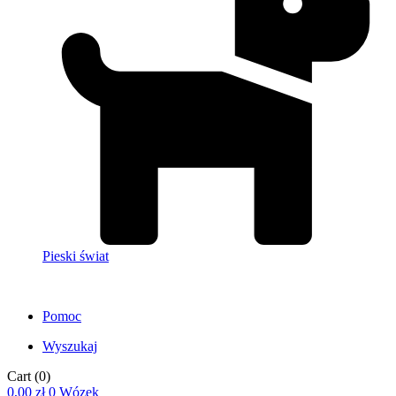
Pieski świat
Pomoc
Wyszukaj
Cart
(0)
0,00
zł
0
Wózek