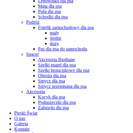
Legowisko dla psa
Mata dla psa
Pufa dla psa
Schodki dla psa
Podróż
Fotelik samochodowy dla psa
mały
średni
duży
Pas dla psa do samochodu
Spacer
Akcesoria Biothane
Szelki guard dla psa
Szelki bezuciskowe dla psa
Obroża dla psa
Smycz dla psa
Smycz przepinana dla psa
Akcesoria
Kocyk dla psa
Poduszeczki dla psa
Zabawki dla psa
Pieski Świat
O nas
Galeria
Kontakt