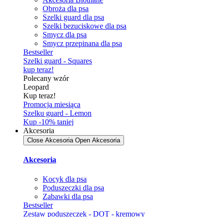
Obroża dla psa
Szelki guard dla psa
Szelki bezuciskowe dla psa
Smycz dla psa
Smycz przepinana dla psa
Bestseller
Szelki guard - Squares
kup teraz!
Polecany wzór
Leopard
Kup teraz!
Promocja miesiąca
Szelku guard - Lemon
Kup -10% taniej
Akcesoria
Close Akcesoria
Open Akcesoria
Akcesoria
Kocyk dla psa
Poduszeczki dla psa
Zabawki dla psa
Bestseller
Zestaw poduszeczek - DOT - kremowy