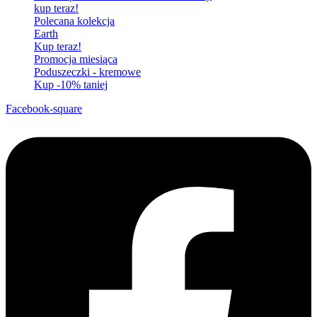
kup teraz!
Polecana kolekcja
Earth
Kup teraz!
Promocja miesiąca
Poduszeczki - kremowe
Kup -10% taniej
Facebook-square