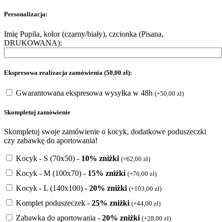
Personalizacja:
Imię Pupila, kolor (czarny/biały), czcionka (Pisana,
DRUKOWANA):
Ekspresowa realizacja zamówienia (50,00 zł):
Gwarantowana ekspresowa wysyłka w 48h
(
+
50,00
zł
)
Skompletuj zamówienie
Skompletuj swoje zamówienie o kocyk, dodatkowe poduszeczki
czy zabawkę do aportowania!
Kocyk - S (70x50) -
10% zniżki
(
+
62,00
zł
)
Kocyk - M (100x70) -
15% zniżki
(
+
76,00
zł
)
Kocyk - L (140x100) -
20% zniżki
(
+
103,00
zł
)
Komplet poduszeczek -
25% zniżki
(
+
44,00
zł
)
Zabawka do aportowania -
20% zniżki
(
+
28,00
zł
)