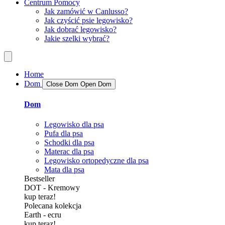
Centrum Pomocy
Jak zamówić w Canlusso?
Jak czyścić psie legowisko?
Jak dobrać legowisko?
Jakie szelki wybrać?
Home
Dom
Close Dom
Open Dom
Dom
Legowisko dla psa
Pufa dla psa
Schodki dla psa
Materac dla psa
Legowisko ortopedyczne dla psa
Mata dla psa
Bestseller
DOT - Kremowy
kup teraz!
Polecana kolekcja
Earth - ecru
kup teraz!