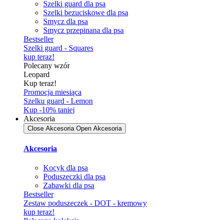
Szelki guard dla psa
Szelki bezuciskowe dla psa
Smycz dla psa
Smycz przepinana dla psa
Bestseller
Szelki guard - Squares
kup teraz!
Polecany wzór
Leopard
Kup teraz!
Promocja miesiąca
Szelku guard - Lemon
Kup -10% taniej
Akcesoria
Close Akcesoria
Open Akcesoria
Akcesoria
Kocyk dla psa
Poduszeczki dla psa
Zabawki dla psa
Bestseller
Zestaw poduszeczek - DOT - kremowy
kup teraz!