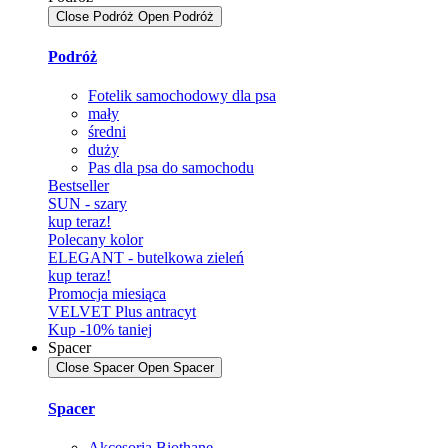
Close Podróż
Open Podróż
Podróż
Fotelik samochodowy dla psa
mały
średni
duży
Pas dla psa do samochodu
Bestseller
SUN - szary
kup teraz!
Polecany kolor
ELEGANT - butelkowa zieleń
kup teraz!
Promocja miesiąca
VELVET Plus antracyt
Kup -10% taniej
Spacer
Close Spacer
Open Spacer
Spacer
Akcesoria Biothane