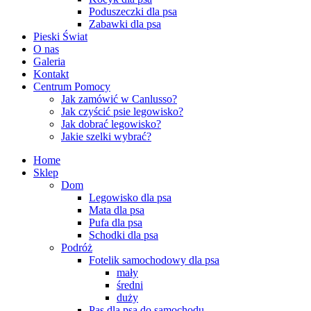
Poduszeczki dla psa
Zabawki dla psa
Pieski Świat
O nas
Galeria
Kontakt
Centrum Pomocy
Jak zamówić w Canlusso?
Jak czyścić psie legowisko?
Jak dobrać legowisko?
Jakie szelki wybrać?
Home
Sklep
Dom
Legowisko dla psa
Mata dla psa
Pufa dla psa
Schodki dla psa
Podróż
Fotelik samochodowy dla psa
mały
średni
duży
Pas dla psa do samochodu