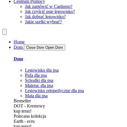
Centrum Pomocy
Jak zamówić w Canlusso?
Jak czyścić psie legowisko?
Jak dobrać legowisko?
Jakie szelki wybrać?
Home
Dom
Close Dom
Open Dom
Dom
Legowisko dla psa
Pufa dla psa
Schodki dla psa
Materac dla psa
Legowisko ortopedyczne dla psa
Mata dla psa
Bestseller
DOT - Kremowy
kup teraz!
Polecana kolekcja
Earth - ecru
kup teraz!