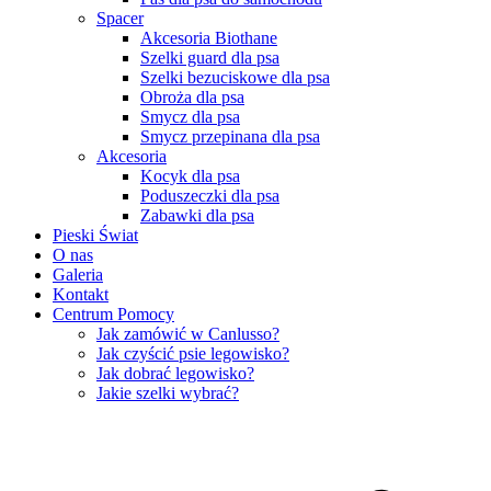
Spacer
Akcesoria Biothane
Szelki guard dla psa
Szelki bezuciskowe dla psa
Obroża dla psa
Smycz dla psa
Smycz przepinana dla psa
Akcesoria
Kocyk dla psa
Poduszeczki dla psa
Zabawki dla psa
Pieski Świat
O nas
Galeria
Kontakt
Centrum Pomocy
Jak zamówić w Canlusso?
Jak czyścić psie legowisko?
Jak dobrać legowisko?
Jakie szelki wybrać?