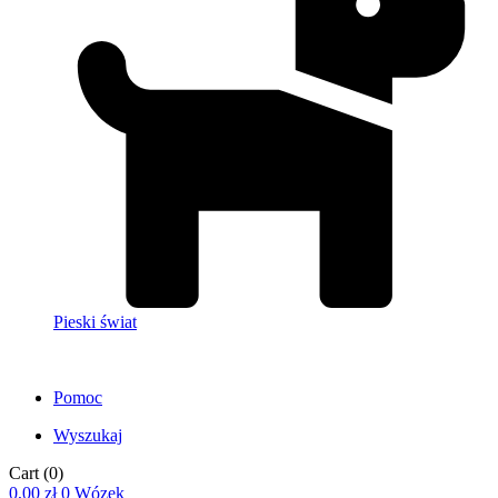
Pieski świat
Pomoc
Wyszukaj
Cart
(0)
0,00
zł
0
Wózek