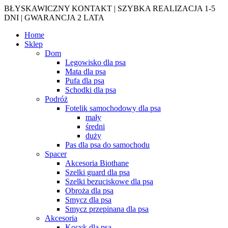
BŁYSKAWICZNY KONTAKT | SZYBKA REALIZACJA 1-5
DNI | GWARANCJA 2 LATA
Home
Sklep
Dom
Legowisko dla psa
Mata dla psa
Pufa dla psa
Schodki dla psa
Podróż
Fotelik samochodowy dla psa
mały
średni
duży
Pas dla psa do samochodu
Spacer
Akcesoria Biothane
Szelki guard dla psa
Szelki bezuciskowe dla psa
Obroża dla psa
Smycz dla psa
Smycz przepinana dla psa
Akcesoria
Kocyk dla psa