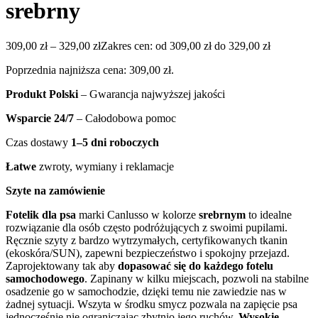
srebrny
309,00
zł
–
329,00
zł
Zakres cen: od 309,00 zł do 329,00 zł
Poprzednia najniższa cena:
309,00
zł
.
Produkt Polski
– Gwarancja najwyższej jakości
Wsparcie 24/7
– Całodobowa pomoc
Czas dostawy
1–5 dni roboczych
Łatwe
zwroty, wymiany i reklamacje
Szyte na zamówienie
Fotelik dla psa
marki Canlusso w kolorze
srebrnym
to idealne
rozwiązanie dla osób często podróżujących z swoimi pupilami.
Ręcznie szyty z bardzo wytrzymałych, certyfikowanych tkanin
(ekoskóra/SUN), zapewni bezpieczeństwo i spokojny przejazd.
Zaprojektowany tak aby
dopasować się do każdego fotelu
samochodowego
. Zapinany w kilku miejscach, pozwoli na stabilne
osadzenie go w samochodzie, dzięki temu nie zawiedzie nas w
żadnej sytuacji. Wszyta w środku smycz pozwala na zapięcie psa
jednocześnie nie ograniczając zbytnio jego ruchów.
Wysokie