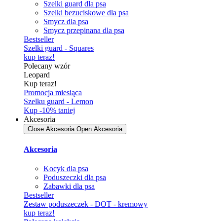
Szelki guard dla psa
Szelki bezuciskowe dla psa
Smycz dla psa
Smycz przepinana dla psa
Bestseller
Szelki guard - Squares
kup teraz!
Polecany wzór
Leopard
Kup teraz!
Promocja miesiąca
Szelku guard - Lemon
Kup -10% taniej
Akcesoria
Close Akcesoria
Open Akcesoria
Akcesoria
Kocyk dla psa
Poduszeczki dla psa
Zabawki dla psa
Bestseller
Zestaw poduszeczek - DOT - kremowy
kup teraz!