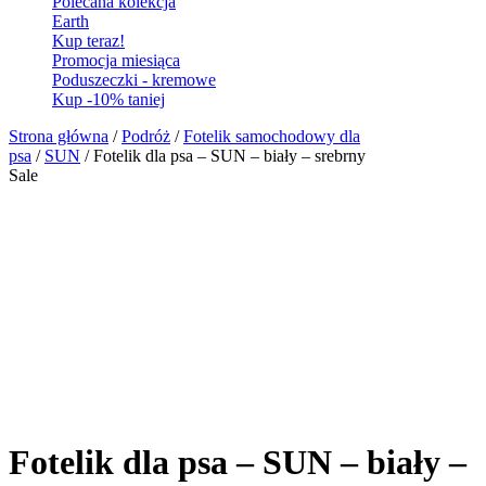
Polecana kolekcja
Earth
Kup teraz!
Promocja miesiąca
Poduszeczki - kremowe
Kup -10% taniej
Strona główna
/
Podróż
/
Fotelik samochodowy dla
psa
/
SUN
/ Fotelik dla psa – SUN – biały – srebrny
Sale
Fotelik dla psa – SUN – biały –