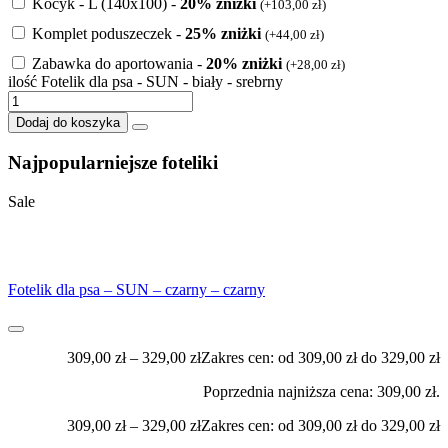
Kocyk - L (140x100) -
20% zniżki
(
+
103,00
zł
)
Komplet poduszeczek -
25% zniżki
(
+
44,00
zł
)
Zabawka do aportowania -
20% zniżki
(
+
28,00
zł
)
ilość Fotelik dla psa - SUN - biały - srebrny
Dodaj do koszyka
Najpopularniejsze foteliki
Sale
Fotelik dla psa – SUN – czarny – czarny
309,00
zł
–
329,00
zł
Zakres cen: od 309,00 zł do 329,00 zł
Poprzednia najniższa cena:
309,00
zł
.
309,00
zł
–
329,00
zł
Zakres cen: od 309,00 zł do 329,00 zł