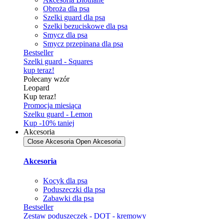
Obroża dla psa
Szelki guard dla psa
Szelki bezuciskowe dla psa
Smycz dla psa
Smycz przepinana dla psa
Bestseller
Szelki guard - Squares
kup teraz!
Polecany wzór
Leopard
Kup teraz!
Promocja miesiąca
Szelku guard - Lemon
Kup -10% taniej
Akcesoria
Close Akcesoria
Open Akcesoria
Akcesoria
Kocyk dla psa
Poduszeczki dla psa
Zabawki dla psa
Bestseller
Zestaw poduszeczek - DOT - kremowy