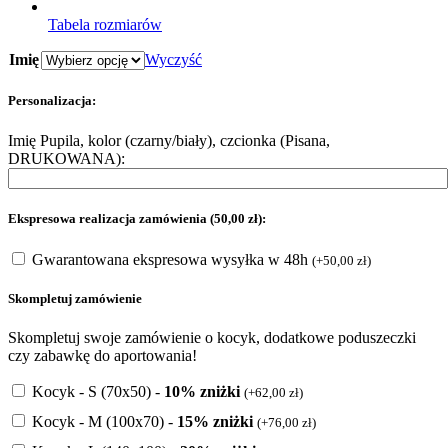
Tabela rozmiarów
Imię
Wyczyść
Personalizacja:
Imię Pupila, kolor (czarny/biały), czcionka (Pisana,
DRUKOWANA):
Ekspresowa realizacja zamówienia (50,00 zł):
Gwarantowana ekspresowa wysyłka w 48h
(
+
50,00
zł
)
Skompletuj zamówienie
Skompletuj swoje zamówienie o kocyk, dodatkowe poduszeczki
czy zabawkę do aportowania!
Kocyk - S (70x50) -
10% zniżki
(
+
62,00
zł
)
Kocyk - M (100x70) -
15% zniżki
(
+
76,00
zł
)