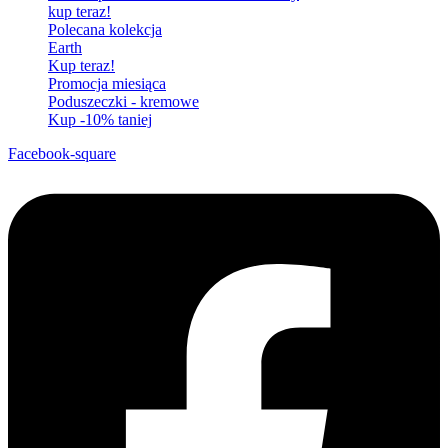
kup teraz!
Polecana kolekcja
Earth
Kup teraz!
Promocja miesiąca
Poduszeczki - kremowe
Kup -10% taniej
Facebook-square