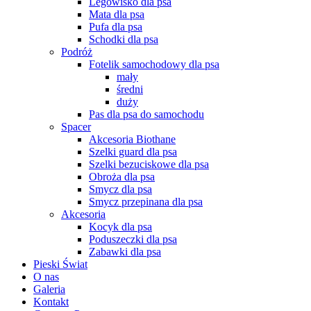
Legowisko dla psa
Mata dla psa
Pufa dla psa
Schodki dla psa
Podróż
Fotelik samochodowy dla psa
mały
średni
duży
Pas dla psa do samochodu
Spacer
Akcesoria Biothane
Szelki guard dla psa
Szelki bezuciskowe dla psa
Obroża dla psa
Smycz dla psa
Smycz przepinana dla psa
Akcesoria
Kocyk dla psa
Poduszeczki dla psa
Zabawki dla psa
Pieski Świat
O nas
Galeria
Kontakt