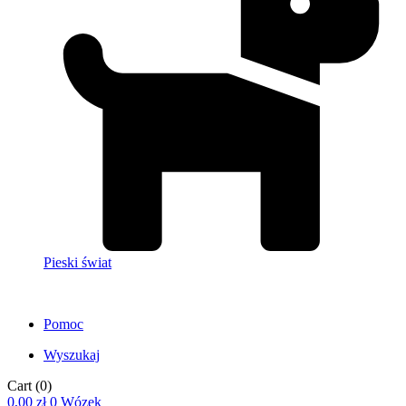
Pieski świat
Pomoc
Wyszukaj
Cart
(0)
0,00
zł
0
Wózek