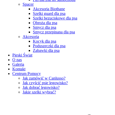
Spacer
Akcesoria Biothane
Szelki guard dla psa
Szelki bezuciskowe dla psa
Obroża dla psa
Smycz dla psa
Smycz przepinana dla psa
Akcesoria
Kocyk dla psa
Poduszeczki dla psa
Zabawki dla psa
Pieski Świat
O nas
Galeria
Kontakt
Centrum Pomocy
Jak zamówić w Canlusso?
Jak czyścić psie legowisko?
Jak dobrać legowisko?
Jakie szelki wybrać?