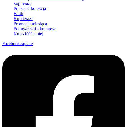
kup teraz!
Polecana kolekcja
Earth
Kup teraz!
Promocja miesiąca
Poduszeczki - kremowe
Kup -10% taniej
Facebook-square