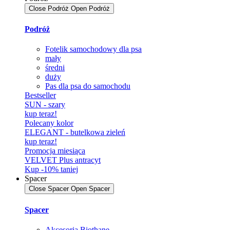
Close Podróż
Open Podróż
Podróż
Fotelik samochodowy dla psa
mały
średni
duży
Pas dla psa do samochodu
Bestseller
SUN - szary
kup teraz!
Polecany kolor
ELEGANT - butelkowa zieleń
kup teraz!
Promocja miesiąca
VELVET Plus antracyt
Kup -10% taniej
Spacer
Close Spacer
Open Spacer
Spacer
Akcesoria Biothane