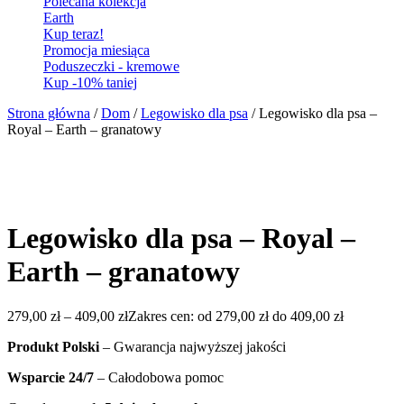
Polecana kolekcja
Earth
Kup teraz!
Promocja miesiąca
Poduszeczki - kremowe
Kup -10% taniej
Strona główna
/
Dom
/
Legowisko dla psa
/ Legowisko dla psa –
Royal – Earth – granatowy
Legowisko dla psa – Royal –
Earth – granatowy
279,00
zł
–
409,00
zł
Zakres cen: od 279,00 zł do 409,00 zł
Produkt Polski
– Gwarancja najwyższej jakości
Wsparcie 24/7
– Całodobowa pomoc