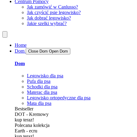
Centrum Pomocy
Jak zamówić w Canlusso?
Jak czyścić psie legowisko?
Jak dobrać legowisko?
Jakie szelki wybrać?
Home
Dom
Close Dom
Open Dom
Dom
Legowisko dla psa
Pufa dla psa
Schodki dla psa
Materac dla psa
Legowisko ortopedyczne dla psa
Mata dla psa
Bestseller
DOT - Kremowy
kup teraz!
Polecana kolekcja
Earth - ecru
kup teraz!