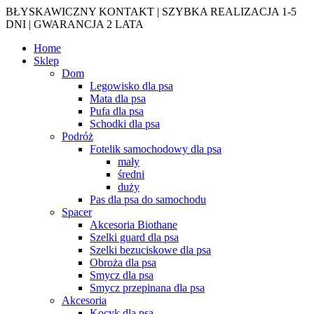
BŁYSKAWICZNY KONTAKT | SZYBKA REALIZACJA 1-5
DNI | GWARANCJA 2 LATA
Home
Sklep
Dom
Legowisko dla psa
Mata dla psa
Pufa dla psa
Schodki dla psa
Podróż
Fotelik samochodowy dla psa
mały
średni
duży
Pas dla psa do samochodu
Spacer
Akcesoria Biothane
Szelki guard dla psa
Szelki bezuciskowe dla psa
Obroża dla psa
Smycz dla psa
Smycz przepinana dla psa
Akcesoria
Kocyk dla psa