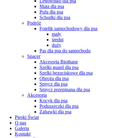
Legowisko dla psa
Mata dla psa
Pufa dla psa
Schodki dla psa
Podróż
Fotelik samochodowy dla psa
mały
średni
duży
Pas dla psa do samochodu
Spacer
Akcesoria Biothane
Szelki guard dla psa
Szelki bezuciskowe dla psa
Obroża dla psa
Smycz dla psa
Smycz przepinana dla psa
Akcesoria
Kocyk dla psa
Poduszeczki dla psa
Zabawki dla psa
Pieski Świat
O nas
Galeria
Kontakt