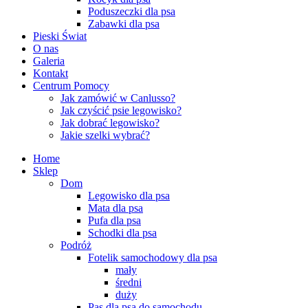
Poduszeczki dla psa
Zabawki dla psa
Pieski Świat
O nas
Galeria
Kontakt
Centrum Pomocy
Jak zamówić w Canlusso?
Jak czyścić psie legowisko?
Jak dobrać legowisko?
Jakie szelki wybrać?
Home
Sklep
Dom
Legowisko dla psa
Mata dla psa
Pufa dla psa
Schodki dla psa
Podróż
Fotelik samochodowy dla psa
mały
średni
duży
Pas dla psa do samochodu