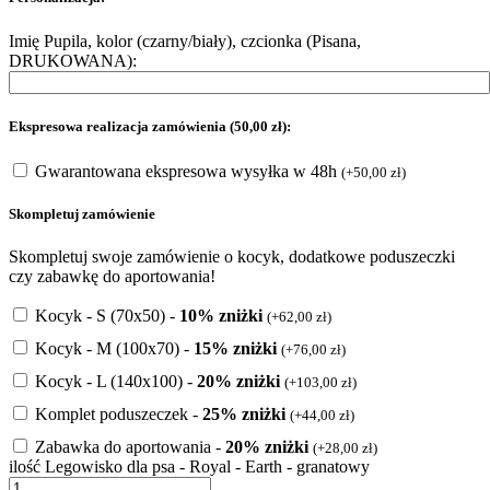
Imię Pupila, kolor (czarny/biały), czcionka (Pisana,
DRUKOWANA):
Ekspresowa realizacja zamówienia (50,00 zł):
Gwarantowana ekspresowa wysyłka w 48h
(
+
50,00
zł
)
Skompletuj zamówienie
Skompletuj swoje zamówienie o kocyk, dodatkowe poduszeczki
czy zabawkę do aportowania!
Kocyk - S (70x50) -
10% zniżki
(
+
62,00
zł
)
Kocyk - M (100x70) -
15% zniżki
(
+
76,00
zł
)
Kocyk - L (140x100) -
20% zniżki
(
+
103,00
zł
)
Komplet poduszeczek -
25% zniżki
(
+
44,00
zł
)
Zabawka do aportowania -
20% zniżki
(
+
28,00
zł
)
ilość Legowisko dla psa - Royal - Earth - granatowy