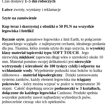
Czas dostawy
1–5 dni roboczych
Łatwe
zwroty, wymiany i reklamacje
Szyte na zamówienie
Kup teraz i skorzystaj z obniżki o 50 PLN na wszystkie
legowiska i foteliki!
Ręcznie szyte
, granatowe legowisko z linii Earth, to połączenie
eleganckiego wyglądu z najlepszymi cechami, idealnego posłania
dla psa. Tkanina, która została użyta do jego uszycia, to
wysokiej
klasy materiał tapicerski typu SOFT TOUCH
. Jego
niezwykłą
miękkość
zapewnia długi włos o szerokości około 10
mm. Materiał pomimo swojej delikatności jest
niezwykle
wytrzymały ( ścieralność do 100 tysięcy cykli) i odporny na
wchłanianie wody
. Wypełnienie poduszki oraz boków to kulka
silikonowa –
materiał hipoalergiczny
. Dzięki zastosowaniu
systemu zamków, każdy element legowiska ma
ściągany
pokrowiec
– który można wyprać w pralce w temperaturze 30
stopni. Całość dopełniają urocze
poduszeczki w 3 kształtach,
dołączone do każdego legowiska
Canlusso. Produkt spełnia
wszystkie potrzeby nawet najbardziej wybrednych psów,
jednocześnie ciesząc oko ich opiekunów.