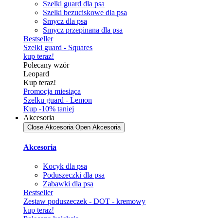
Szelki guard dla psa
Szelki bezuciskowe dla psa
Smycz dla psa
Smycz przepinana dla psa
Bestseller
Szelki guard - Squares
kup teraz!
Polecany wzór
Leopard
Kup teraz!
Promocja miesiąca
Szelku guard - Lemon
Kup -10% taniej
Akcesoria
Close Akcesoria
Open Akcesoria
Akcesoria
Kocyk dla psa
Poduszeczki dla psa
Zabawki dla psa
Bestseller
Zestaw poduszeczek - DOT - kremowy
kup teraz!