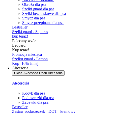
Obroża dla psa
Szelki guard dla psa
Szelki bezuciskowe dla psa
Smycz dla psa
Smycz przepinana dla psa
Bestseller
Szelki guard - Squares
kup teraz!
Polecany wzór
Leopard
Kup teraz!
Promocja miesiąca
Szelku guard - Lemon
Kup -10% taniej
Akcesoria
Close Akcesoria
Open Akcesoria
Akcesoria
Kocyk dla psa
Poduszeczki dla psa
Zabawki dla psa
Bestseller
Zestaw poduszeczek - DOT - kremowy