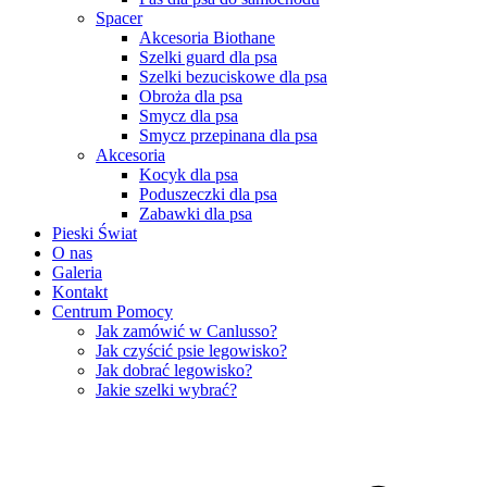
Spacer
Akcesoria Biothane
Szelki guard dla psa
Szelki bezuciskowe dla psa
Obroża dla psa
Smycz dla psa
Smycz przepinana dla psa
Akcesoria
Kocyk dla psa
Poduszeczki dla psa
Zabawki dla psa
Pieski Świat
O nas
Galeria
Kontakt
Centrum Pomocy
Jak zamówić w Canlusso?
Jak czyścić psie legowisko?
Jak dobrać legowisko?
Jakie szelki wybrać?