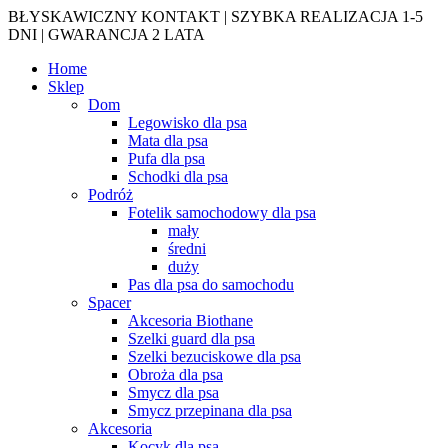
BŁYSKAWICZNY KONTAKT | SZYBKA REALIZACJA 1-5
DNI | GWARANCJA 2 LATA
Home
Sklep
Dom
Legowisko dla psa
Mata dla psa
Pufa dla psa
Schodki dla psa
Podróż
Fotelik samochodowy dla psa
mały
średni
duży
Pas dla psa do samochodu
Spacer
Akcesoria Biothane
Szelki guard dla psa
Szelki bezuciskowe dla psa
Obroża dla psa
Smycz dla psa
Smycz przepinana dla psa
Akcesoria
Kocyk dla psa