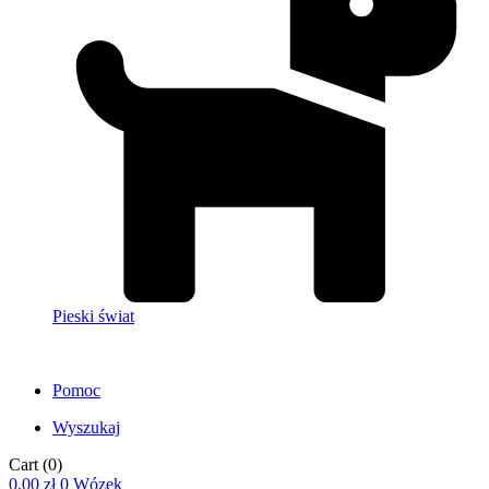
Pieski świat
Pomoc
Wyszukaj
Cart
(0)
0,00
zł
0
Wózek