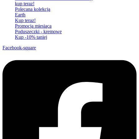
kup teraz!
Polecana kolekcja
Earth
Kup teraz!
Promocja miesiąca
Poduszeczki - kremowe
Kup -10% taniej
Facebook-square