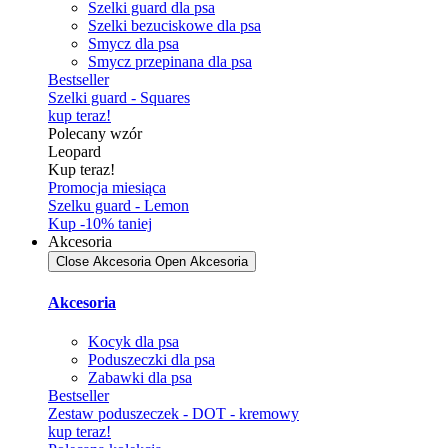
Szelki guard dla psa
Szelki bezuciskowe dla psa
Smycz dla psa
Smycz przepinana dla psa
Bestseller
Szelki guard - Squares
kup teraz!
Polecany wzór
Leopard
Kup teraz!
Promocja miesiąca
Szelku guard - Lemon
Kup -10% taniej
Akcesoria
Close Akcesoria
Open Akcesoria
Akcesoria
Kocyk dla psa
Poduszeczki dla psa
Zabawki dla psa
Bestseller
Zestaw poduszeczek - DOT - kremowy
kup teraz!