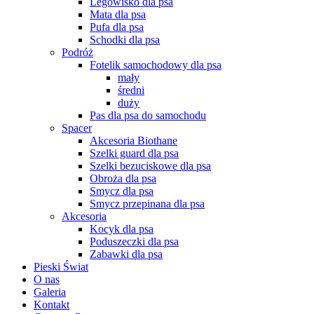
Legowisko dla psa
Mata dla psa
Pufa dla psa
Schodki dla psa
Podróż
Fotelik samochodowy dla psa
mały
średni
duży
Pas dla psa do samochodu
Spacer
Akcesoria Biothane
Szelki guard dla psa
Szelki bezuciskowe dla psa
Obroża dla psa
Smycz dla psa
Smycz przepinana dla psa
Akcesoria
Kocyk dla psa
Poduszeczki dla psa
Zabawki dla psa
Pieski Świat
O nas
Galeria
Kontakt