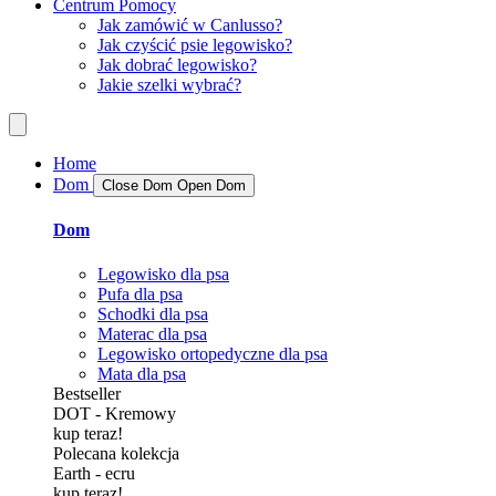
Centrum Pomocy
Jak zamówić w Canlusso?
Jak czyścić psie legowisko?
Jak dobrać legowisko?
Jakie szelki wybrać?
Home
Dom
Close Dom
Open Dom
Dom
Legowisko dla psa
Pufa dla psa
Schodki dla psa
Materac dla psa
Legowisko ortopedyczne dla psa
Mata dla psa
Bestseller
DOT - Kremowy
kup teraz!
Polecana kolekcja
Earth - ecru
kup teraz!