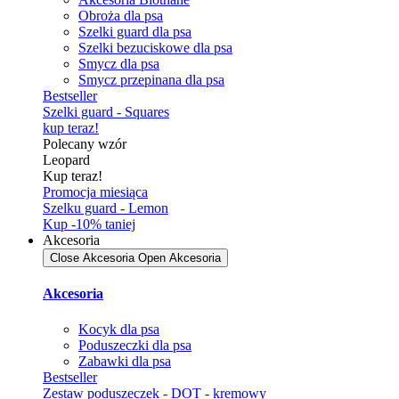
Obroża dla psa
Szelki guard dla psa
Szelki bezuciskowe dla psa
Smycz dla psa
Smycz przepinana dla psa
Bestseller
Szelki guard - Squares
kup teraz!
Polecany wzór
Leopard
Kup teraz!
Promocja miesiąca
Szelku guard - Lemon
Kup -10% taniej
Akcesoria
Close Akcesoria
Open Akcesoria
Akcesoria
Kocyk dla psa
Poduszeczki dla psa
Zabawki dla psa
Bestseller
Zestaw poduszeczek - DOT - kremowy