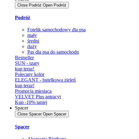
Close Podróż
Open Podróż
Podróż
Fotelik samochodowy dla psa
mały
średni
duży
Pas dla psa do samochodu
Bestseller
SUN - szary
kup teraz!
Polecany kolor
ELEGANT - butelkowa zieleń
kup teraz!
Promocja miesiąca
VELVET Plus antracyt
Kup -10% taniej
Spacer
Close Spacer
Open Spacer
Spacer
Akcesoria Biothane