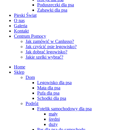
Poduszeczki dla psa
Zabawki dla psa
Pieski Świat
O nas
Galeria
Kontakt
Centrum Pomocy
Jak zamówić w Canlusso?
Jak czyścić psie legowisko?
Jak dobrać legowisko?
Jakie szelki wybrać?
Home
Sklep
Dom
Legowisko dla psa
Mata dla psa
Pufa dla psa
Schodki dla psa
Podróż
Fotelik samochodowy dla psa
mały
średni
duży
Pas dla psa do samochodu